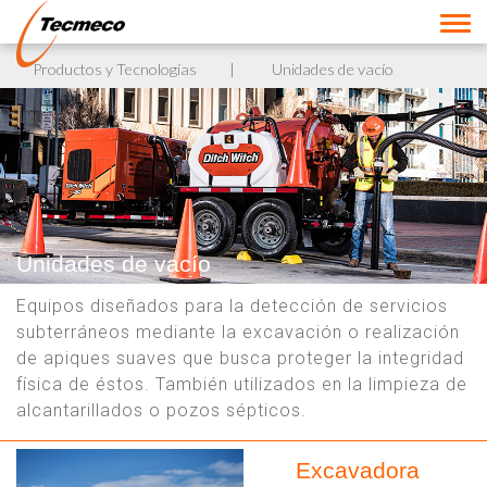
Industrias
Productos y Tecnologías
Unidades de vacío
Aplicaciones
Productos y Tecnologías
Marcas
Unidades de vacío
Partes y servicios
Equipos diseñados para la detección de servicios
subterráneos mediante la excavación o realización
Contacto
de apiques suaves que busca proteger la integridad
física de éstos. También utilizados en la limpieza de
alcantarillados o pozos sépticos.
Excavadora